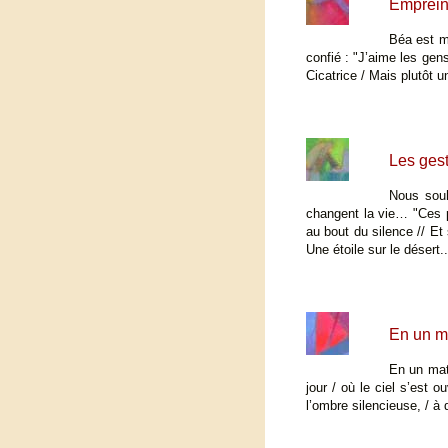
Emprein
Béa est me
confié : "J’aime les gens
Cicatrice / Mais plutôt u
Les gest
Nous souh
changent la vie… "Ces pe
au bout du silence // Et
Une étoile sur le désert..
En un m
En un mati
jour / où le ciel s’est o
l’ombre silencieuse, / à q