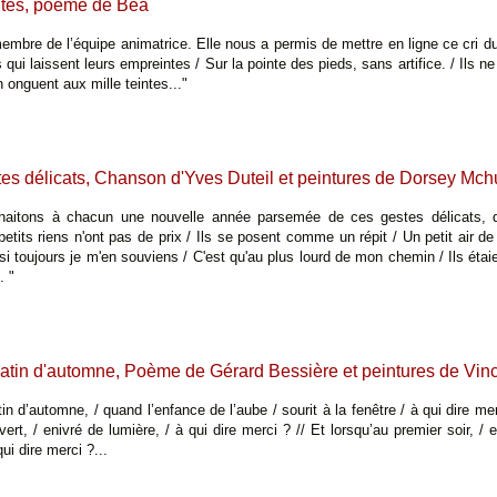
tes, poème de Béa
mbre de l’équipe animatrice. Elle nous a permis de mettre en ligne ce cri d
 qui laissent leurs empreintes / Sur la pointe des pieds, sans artifice. / Ils 
n onguent aux mille teintes..."
es délicats, Chanson d'Yves Duteil et peintures de Dorsey Mc
aitons à chacun une nouvelle année parsemée de ces gestes délicats, d
tits riens n'ont pas de prix / Ils se posent comme un répit / Un petit air d
 si toujours je m'en souviens / C'est qu'au plus lourd de mon chemin / Ils éta
. "
atin d'automne, Poème de Gérard Bessière et peintures de Vi
n d’automne, / quand l’enfance de l’aube / sourit à la fenêtre / à qui dire mer
uvert, / enivré de lumière, / à qui dire merci ? // Et lorsqu’au premier soir, / e
ui dire merci ?...