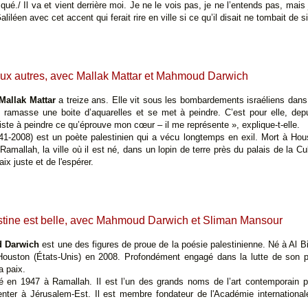
ué./ Il va et vient derrière moi. Je ne le vois pas, je ne l’entends pas, mais
liléen avec cet accent qui ferait rire en ville si ce qu’il disait ne tombait de s
ux autres, avec Mallak Mattar et Mahmoud Darwich
Mallak Mattar
a treize ans. Elle vit sous les bombardements israéliens dan
e ramasse une boite d’aquarelles et se met à peindre. C’est pour elle, dep
iste à peindre ce qu’éprouve mon cœur – il me représente », explique-t-elle.
1-2008) est un poète palestinien qui a vécu longtemps en exil. Mort à Ho
 Ramallah, la ville où il est né, dans un lopin de terre près du palais de la Cu
x juste et de l'espérer.
stine est belle, avec Mahmoud Darwich et Sliman Mansour
 Darwich
est une des figures de proue de la poésie palestinienne. Né à Al Bi
Houston (États-Unis) en 2008. Profondément engagé dans la lutte de son pe
a paix.
 en 1947 à Ramallah. Il est l’un des grands noms de l’art contemporain pa
enter à Jérusalem-Est. Il est membre fondateur de l'Académie international