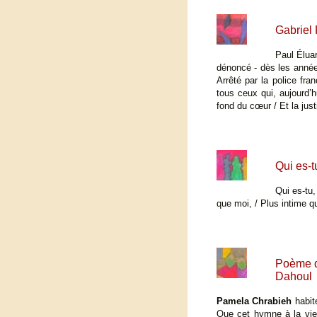
Gabriel
Paul Éluar
dénoncé - dès les année
Arrêté par la police fr
tous ceux qui, aujourd’
fond du cœur / Et la just
Qui es-
Qui es-tu,
que moi, / Plus intime q
Poème d
Dahoul
Pamela Chrabieh
habite
Que cet hymne à la vie 