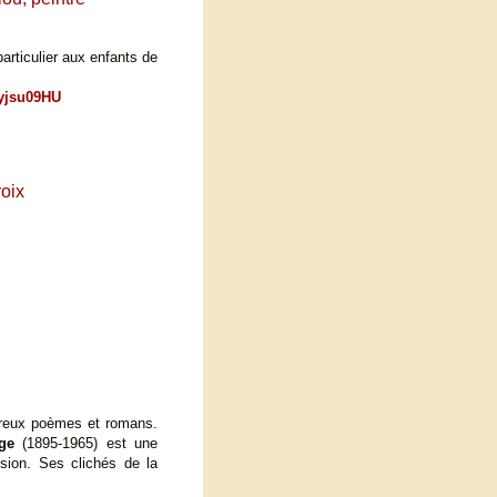
rticulier aux enfants de
yjsu09HU
oix
breux poèmes et romans.
ge
(1895-1965) est une
sion. Ses clichés de la