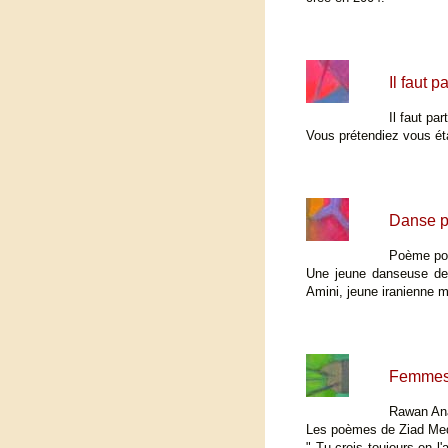
Il faut 
Il faut pa
Vous prétendiez vous ét
Danse 
Poème pou
Une jeune danseuse de
Amini, jeune iranienne m
Femmes 
Rawan Ana
Les poèmes de Ziad Medo
" Tu crois toujours en l