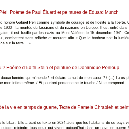
 Péri, Poème de Paul Éluard et peintures de Eduard Munch
d honore Gabriel Péri comme symbole de courage et de fidélité à la liberté. C
s 1930 - la montée du fascisme et du nazisme en Europe. Il est entré dans l
ançaise, il est fusillé par les nazis au Mont Valérien le 15 décembre 1941
hui, combattent sans relâche et meurent afin « Que le bonheur soit la lumiè
ice sur la terre… »
tu ? Poème d'Edith Stein et peinture de Dominique Penloup
 douce lumière qui m’inonde / Et éclaire la nuit de mon cœur ? / (...) Tu e
ue mon intime même. / Et pourtant personne ne te touche / Ni te comprend...
e la vie en temps de guerre, Texte de Pamela Chrabieh et pei
 le Liban. Elle a écrit ce texte en 2024 alors que les habitants de ce pays 
puisse rejoindre tous ceux qui vivent aujourd’hui dans un pays en guerre 