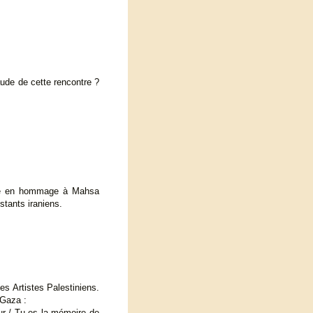
haude de cette rencontre ?
nsé en hommage à Mahsa
stants iraniens.
s Artistes Palestiniens.
 Gaza :
eur / Tu es la mémoire de