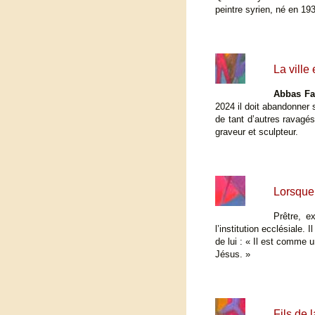
peintre syrien, né en 19
La ville
Abbas Fa
2024 il doit abandonner 
de tant d’autres ravagés
graveur et sculpteur.
Lorsque 
Prêtre, e
l’institution ecclésiale
de lui : « Il est comme 
Jésus. »
Fils de 