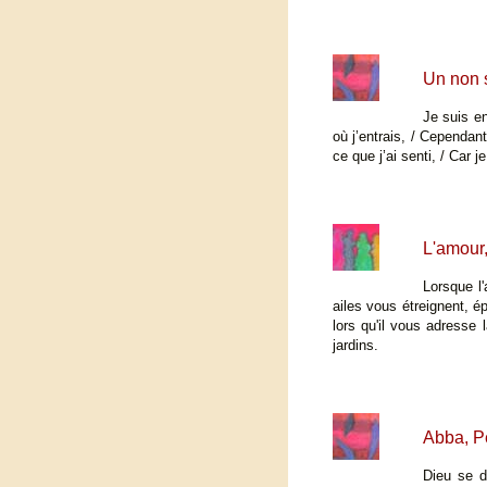
Un non s
Je suis en
où j’entrais, / Cependan
ce que j’ai senti, / Car 
L'amour,
Lorsque l
ailes vous étreignent, é
lors qu'il vous adresse
jardins.
Abba, P
Dieu se d