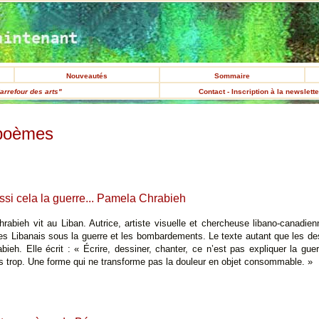
Nouveautés
Sommaire
arrefour des arts"
Contact - Inscription à la newslett
poèmes
ssi cela la guerre... Pamela Chrabieh
abieh vit au Liban. Autrice, artiste visuelle et chercheuse libano-canadien
des Libanais sous la guerre et les bombardements. Le texte autant que les d
ieh. Elle écrit : « Écrire, dessiner, chanter, ce n’est pas expliquer la gu
as trop. Une forme qui ne transforme pas la douleur en objet consommable. »