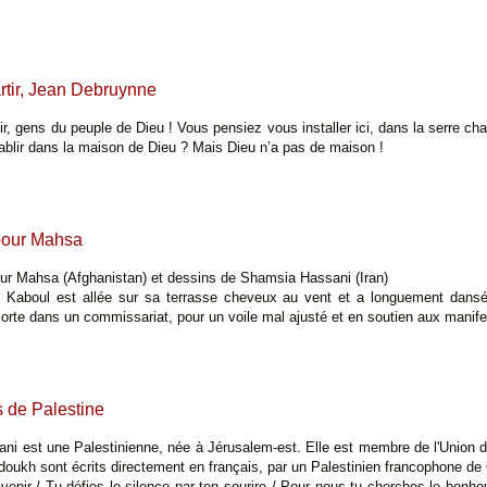
partir, Jean Debruynne
rtir, gens du peuple de Dieu ! Vous pensiez vous installer ici, dans la serre c
ablir dans la maison de Dieu ? Mais Dieu n’a pas de maison !
pour Mahsa
r Mahsa (Afghanistan) et dessins de Shamsia Hassani (Iran)
 Kaboul est allée sur sa terrasse cheveux au vent et a longuement da
orte dans un commissariat, pour un voile mal ajusté et en soutien aux manife
de Palestine
ni est une Palestinienne, née à Jérusalem-est. Elle est membre de l'Union de
ukh sont écrits directement en français, par un Palestinien francophone de
'avenir / Tu défies le silence par ton sourire / Pour nous tu cherches le bonh