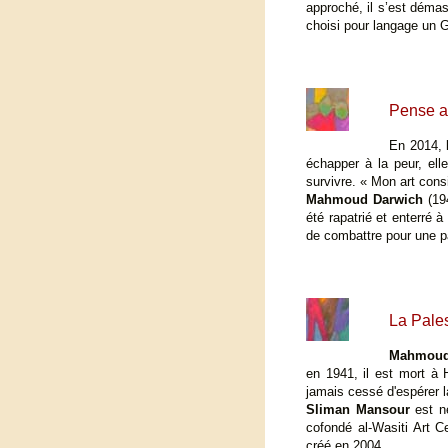
approché, il s’est démasq
choisi pour langage un Ga
Pense a
En 2014,
échapper à la peur, ell
survivre. « Mon art cons
Mahmoud Darwich
(194
été rapatrié et enterré à
de combattre pour une pai
La Pale
Mahmoud
en 1941, il est mort à 
jamais cessé d'espérer l
Sliman Mansour
est né
cofondé al-Wasiti Art C
créé en 2004.