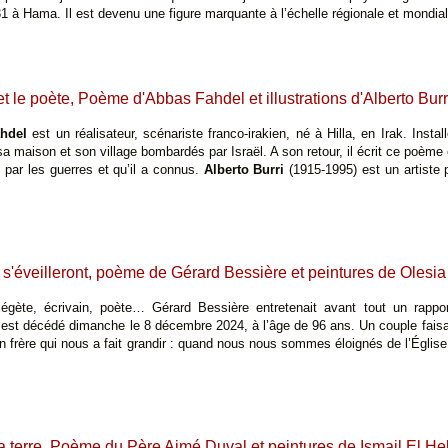
31 à Hama. Il est devenu une figure marquante à l’échelle régionale et mondial
 et le poète, Poème d'Abbas Fahdel et illustrations d'Alberto Burr
hdel
est un réalisateur, scénariste franco-irakien, né à Hilla, en Irak. Insta
sa maison et son village bombardés par Israël. A son retour, il écrit ce poème
 par les guerres et qu’il a connus.
Alberto Burri
(1915-1995) est un artiste pl
s'éveilleront, poème de Gérard Bessière et peintures de Olesi
xégète, écrivain, poète… Gérard Bessière entretenait avant tout un rappor
. Il est décédé dimanche le 8 décembre 2024, à l’âge de 96 ans. Un couple faisa
un frère qui nous a fait grandir : quand nous nous sommes éloignés de l’Église
la terre, Poème du Père Aimé Duval et peintures de Ismail El Hel