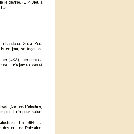
 je le devine. (…)/ Dieu a
i haut.
s la bande de Gaza. Pour
uis ce jour, sa façon de
uston (USA), son corps a
lture. Il n'a jamais cessé
rwah (Galilée, Palestine)
uple, il n'a pour autant
lestinien. En 1994, il a
e des arts de Palestine,