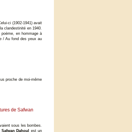
elui-ci (1902-1941) avait
a clandestinité en 1940.
. Ce poème, en hommage à
re / Au fond des yeux au
s plus proche de moi-même
ntures de Safwan
vivaient sous les bombes.
!
Safwan Dahoul
est un