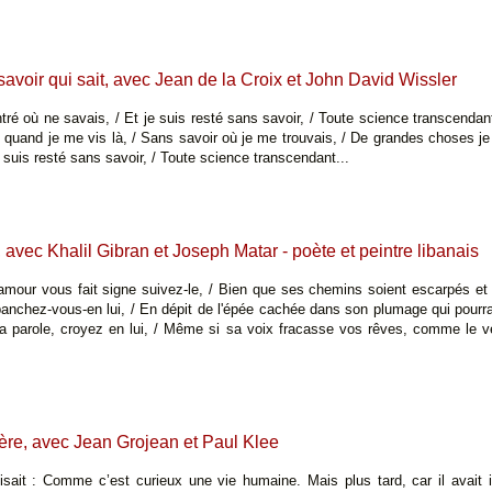
avoir qui sait, avec Jean de la Croix et John David Wissler
tré où ne savais, / Et je suis resté sans savoir, / Toute science transcendan
t quand je me vis là, / Sans savoir où je me trouvais, / De grandes choses je 
je suis resté sans savoir, / Toute science transcendant...
 avec Khalil Gibran et Joseph Matar - poète et peintre libanais
'amour vous fait signe suivez-le, / Bien que ses chemins soient escarpés et
panchez-vous-en lui, / En dépit de l'épée cachée dans son plumage qui pourra
 la parole, croyez en lui, / Même si sa voix fracasse vos rêves, comme le 
ère, avec Jean Grojean et Paul Klee
isait : Comme c’est curieux une vie humaine. Mais plus tard, car il avait in