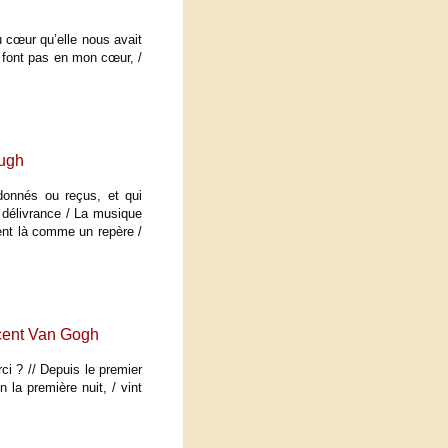
u cœur qu’elle nous avait
ne font pas en mon cœur, /
hugh
onnés ou reçus, et qui
e délivrance / La musique
ient là comme un repère /
ncent Van Gogh
ci ? // Depuis le premier
n la première nuit, / vint