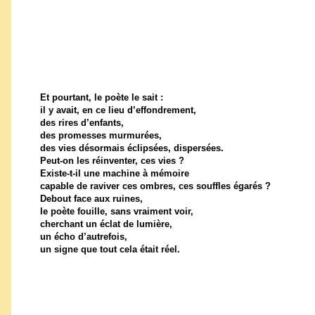
Et pourtant, le poète le sait :
il y avait, en ce lieu d’effondrement,
des rires d’enfants,
des promesses murmurées,
des vies désormais éclipsées, dispersées.
Peut-on les réinventer, ces vies ?
Existe-t-il une machine à mémoire
capable de raviver ces ombres, ces souffles égarés ?
Debout face aux ruines,
le poète fouille, sans vraiment voir,
cherchant un éclat de lumière,
un écho d’autrefois,
un signe que tout cela était réel.