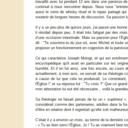
travaillé avec lui pendant 12 ans dans une paroisse d
continué à nous rencontrer depuis. Nous nous "entreteni
aussi le verre de whisky rituel et le repas partagé qu
soutenir de longues heures de discussion. Sa passion lui 
Il y a un peu plus de quinze jours, j'ai passé une bonn
il résidait depuis peu. Il était très fatigué par des moi
d’une occlusion intestinale. Mais sa passion pour l’Égli
dit : "Te souviens-tu du jour où, avec Michel et toute 
proposer un fonctionnement en cogestion de la paroisse
Ce qui caractérise Joseph Moingt, et qui est extrêmeme
encyclopédique qu'il avait en particulier sur les origin
humilité. Et il en fut ainsi, une fois encore, au cours d
actuellement, à mon avis, se servait de sa théologie cont
à cause de lui que cela se produisait. Le constatant, 
l'Église !" et sa réponse fut : "Tu crois ?" Que ce grand
mon attestation lui eut été nécessaire... voilà la grand
Sa théologie ne faisait jamais de lui un « supérieur ». 
considérait comme des partenaires, adultes dans la foi.
d’être en relation dont il regrettait qu’elle soit malh
C’était il y a environ un mois, au terme de la dernière co
- « Tu as bien servi l’Église, Jo ! Tu as vraiment bien tra