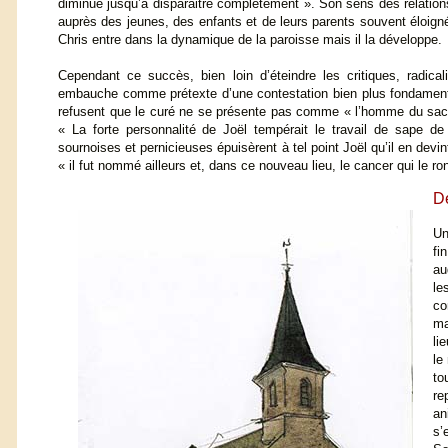
diminue jusqu’à disparaitre complètement ». Son sens des relations
auprès des jeunes, des enfants et de leurs parents souvent éloign
Chris entre dans la dynamique de la paroisse mais il la développe.
Cependant ce succès, bien loin d’éteindre les critiques, radic
embauche comme prétexte d’une contestation bien plus fondamentale
refusent que le curé ne se présente pas comme « l’homme du sacré 
« La forte personnalité de Joël tempérait le travail de sape d
sournoises et pernicieuses épuisèrent à tel point Joël qu’il en devin
« il fut nommé ailleurs et, dans ce nouveau lieu, le cancer qui le r
De
Un
fi
au
le
co
ma
li
le
to
re
an
s’