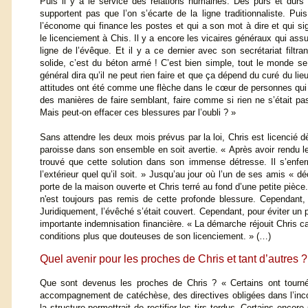
Puis il y a le service des relations humaines. Des purs et durs
supportent pas que l’on s’écarte de la ligne traditionnaliste. Puis
l’économe qui finance les postes et qui a son mot à dire et qui sig
le licenciement à Chis. Il y a encore les vicaires généraux qui assu
ligne de l’évêque. Et il y a ce dernier avec son secrétariat filtr
solide, c’est du béton armé ! C’est bien simple, tout le monde se 
général dira qu’il ne peut rien faire et que ça dépend du curé du lie
attitudes ont été comme une flèche dans le cœur de personnes qui 
des manières de faire semblant, faire comme si rien ne s’était pas
Mais peut-on effacer ces blessures par l’oubli ? »
Sans attendre les deux mois prévus par la loi, Chris est licencié d
paroisse dans son ensemble en soit avertie. « Après avoir rendu les c
trouvé que cette solution dans son immense détresse. Il s’enfe
l’extérieur quel qu’il soit. » Jusqu’au jour où l’un de ses amis « dé
porte de la maison ouverte et Chris terré au fond d’une petite pièce
n'est toujours pas remis de cette profonde blessure. Cependant,
Juridiquement, l’évêché s’était couvert. Cependant, pour éviter un 
importante indemnisation financière. « La démarche réjouit Chris ca
conditions plus que douteuses de son licenciement. » (…)
Quel avenir pour les proches de Chris et tant d’autres ?
Que sont devenus les proches de Chris ? « Certains ont tourné l
accompagnement de catéchèse, des directives obligées dans l’incom
la structure permettrait de rectifier les tirs tordus. Certains enco