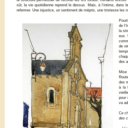
sûr, la vie quotidienne reprend le dessus. Mais, à l’intime, dans le
refermer. Une injustice, un sentiment de mépris, une tristesse les 
Pourt
de l’
la st
eux. 
comme
de re
temps
chaqu
des 
Mise 
Route
des m
à la 
vieil
pour 
va ad
Ce ch
des c