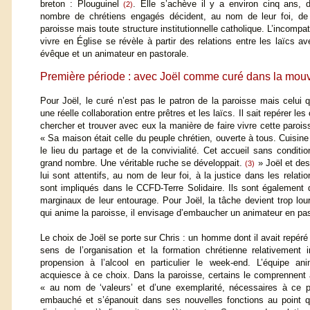
breton : Plouguinel
. Elle s’achève il y a environ cinq ans, 
(2)
nombre de chrétiens engagés décident, au nom de leur foi, de 
paroisse mais toute structure institutionnelle catholique. L’incompa
vivre en Église se révèle à partir des relations entre les laïcs a
évêque et un animateur en pastorale.
Première période : avec Joël comme curé dans la mouv
Pour Joël, le curé n’est pas le patron de la paroisse mais celui 
une réelle collaboration entre prêtres et les laïcs. Il sait repérer l
chercher et trouver avec eux la manière de faire vivre cette paroiss
« Sa maison était celle du peuple chrétien, ouverte à tous. Cuisin
le lieu du partage et de la convivialité. Cet accueil sans conditi
grand nombre. Une véritable ruche se développait.
» Joël et des
(3)
lui sont attentifs, au nom de leur foi, à la justice dans les relati
sont impliqués dans le CCFD-Terre Solidaire. Ils sont également d
marginaux de leur entourage. Pour Joël, la tâche devient trop lour
qui anime la paroisse, il envisage d’embaucher un animateur en pas
Le choix de Joël se porte sur Chris : un homme dont il avait repéré 
sens de l’organisation et la formation chrétienne relativement
propension à l’alcool en particulier le week-end. L’équipe a
acquiesce à ce choix. Dans la paroisse, certains le comprennent a
« au nom de ‘valeurs’ et d’une exemplarité, nécessaires à ce p
embauché et s’épanouit dans ses nouvelles fonctions au point qu