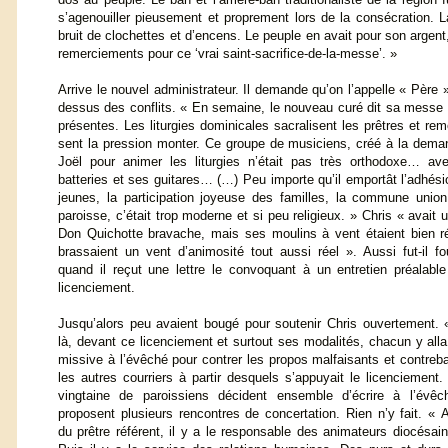
s’agenouiller pieusement et proprement lors de la consécration. 
bruit de clochettes et d’encens. Le peuple en avait pour son argent, 
remerciements pour ce ‘vrai saint-sacrifice-de-la-messe’. »
Arrive le nouvel administrateur. Il demande qu’on l’appelle « Père »
dessus des conflits. « En semaine, le nouveau curé dit sa messe 
présentes. Les liturgies dominicales sacralisent les prêtres et rem
sent la pression monter. Ce groupe de
musiciens, créé à la dema
Joël pour animer les liturgies n’était pas très orthodoxe… av
batteries et ses guitares… (…) Peu importe qu’il emportât l’adhés
jeunes, la participation joyeuse des familles, la commune union
paroisse, c’était trop moderne et si peu religieux. » Chris « avait 
Don Quichotte bravache, mais ses moulins à vent étaient bien ré
brassaient un vent d’animosité tout aussi réel ». Aussi fut-il f
quand il reçut une lettre le convoquant à un entretien préalabl
licenciement.
Jusqu’alors peu avaient bougé pour soutenir Chris ouvertement. 
là, devant ce licenciement et surtout ses modalités, chacun y all
missive à l’évêché pour contrer les propos malfaisants et contreb
les autres courriers à partir desquels s’appuyait le licenciement
vingtaine de paroissiens décident ensemble d’écrire à l’évêch
proposent plusieurs rencontres de concertation. Rien n’y fait. « 
du prêtre référent, il y a le responsable des animateurs diocésai