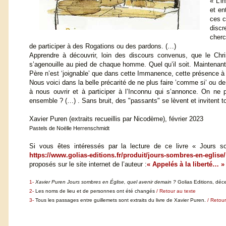
« L’i
et en
ces c
discr
cherc
de participer à des Rogations ou des pardons. (…)
Apprendre à découvrir, loin des discours convenus, que le Chr
s’agenouille au pied de chaque homme. Quel qu’il soit. Maintenant
Père n’est ‘joignable’ que dans cette Immanence, cette présence à l’
Nous voici dans la belle précarité de ne plus faire ’comme si’ ou de 
à nous ouvrir et à participer à l’Inconnu qui s’annonce. On ne p
ensemble ? (…) . Sans bruit, des "passants" se lèvent et invitent t
Xavier Puren (extraits recueillis par Nicodème), février 2023
Pastels de Noëlle Herrenschmidt
Si vous êtes intéressés par la lecture de ce livre « Jours 
https://www.golias-editions.fr/produit/jours-sombres-en-eglise/
proposés sur le site internet de l’auteur :
« Appelés à la liberté… »
1-
Xavier Puren Jours sombres en Église, quel avenir demain ?
Golias Editions, dé
2-
Les noms de lieu et de personnes ont été changés
/ Retour au texte
3-
Tous les passages entre guillemets sont extraits du livre de Xavier Puren.
/ Retour