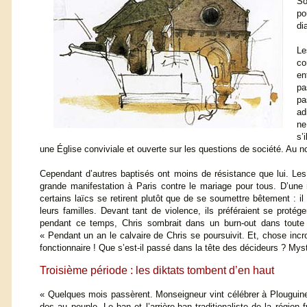
So
po
di
Le
co
en
pa
pa
ad
ne
s’
une Église conviviale et ouverte sur les questions de société. Au nom
Cependant d’autres baptisés ont moins de résistance que lui. Les p
grande manifestation à Paris contre le mariage pour tous. D’une 
certains laïcs se retirent plutôt que de se soumettre bêtement : il e
leurs familles. Devant tant de violence, ils préféraient se protége
pendant ce temps, Chris sombrait dans un burn-out dans toute 
« Pendant un an le calvaire de Chris se poursuivit. Et, chose inc
fonctionnaire ! Que s’est-il passé dans la tête des décideurs ? Mys
Troisième période : les diktats tombent d’en haut
« Quelques mois passèrent. Monseigneur vint célébrer à Plouguinel
dos au peuple. Le ban et l’arrière-ban traditionaliste de la région