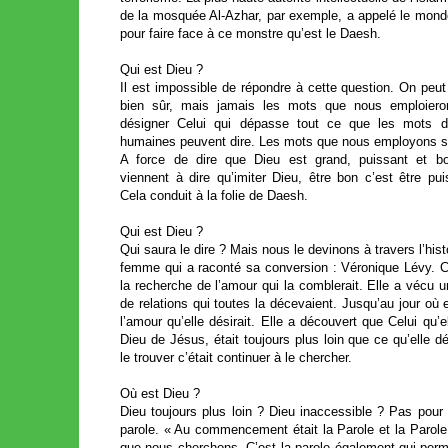
de la mosquée Al-Azhar, par exemple, a appelé le monde 
pour faire face à ce monstre qu’est le Daesh.
Qui est Dieu ?
Il est impossible de répondre à cette question. On peut
bien sûr, mais jamais les mots que nous emploiero
désigner Celui qui dépasse tout ce que les mots 
humaines peuvent dire. Les mots que nous employons s
A force de dire que Dieu est grand, puissant et bo
viennent à dire qu’imiter Dieu, être bon c’est être pui
Cela conduit à la folie de Daesh.
Qui est Dieu ?
Qui saura le dire ? Mais nous le devinons à travers l’hist
femme qui a raconté sa conversion : Véronique Lévy. Cet
la recherche de l’amour qui la comblerait. Elle a vécu 
de relations qui toutes la décevaient. Jusqu’au jour où 
l’amour qu’elle désirait. Elle a découvert que Celui qu’el
Dieu de Jésus, était toujours plus loin que ce qu’elle d
le trouver c’était continuer à le chercher.
Où est Dieu ?
Dieu toujours plus loin ? Dieu inaccessible ? Pas pour
parole. « Au commencement était la Parole et la Parole a
que nous cherchons. C’est la parole également qui perme