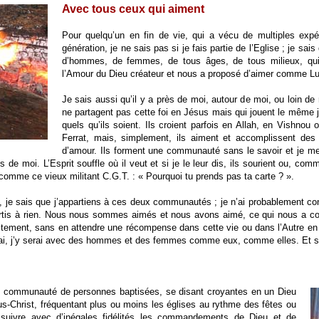
Avec tous ceux qui aiment
Pour quelqu’un en fin de vie, qui a vécu de multiples ex
génération, je ne sais pas si je fais partie de l’Eglise ; je s
d’hommes, de femmes, de tous âges, de tous milieux, qui
l’Amour du Dieu créateur et nous a proposé d’aimer comme Lui
Je sais aussi qu’il y a près de moi, autour de moi, ou loin
ne partagent pas cette foi en Jésus mais qui jouent le même j
quels qu’ils soient. Ils croient parfois en Allah, en Vishnou
Ferrat, mais, simplement, ils aiment et accomplissent des g
d’amour. Ils forment une communauté sans le savoir et je m
 de moi. L’Esprit souffle où il veut et si je le leur dis, ils sourient ou, com
, comme ce vieux militant C.G.T. : « Pourquoi tu prends pas ta carte ? ».
, je sais que j’appartiens à ces deux communautés ; je n’ai probablement con
rtis à rien. Nous nous sommes aimés et nous avons aimé, ce qui nous a con
uitement, sans en attendre une récompense dans cette vie ou dans l’Autre en 
ai, j’y serai avec des hommes et des femmes comme eux, comme elles. Et si c’
tte communauté de personnes baptisées, se disant croyantes en un Dieu
ésus-Christ, fréquentant plus ou moins les églises au rythme des fêtes ou
 suivre avec d’inégales fidélités les commandements de Dieu et de