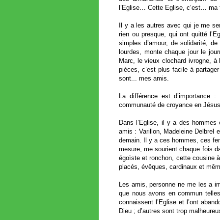
l’Eglise… Cette Eglise, c’est… ma f
Il y a les autres avec qui je me 
rien ou presque, qui ont quitté l’
simples d’amour, de solidarité, d
lourdes, monte chaque jour le jo
Marc, le vieux clochard ivrogne, à 
pièces, c’est plus facile à partag
sont... mes amis.
La différence est d’importance :
communauté de croyance en Jésus-Ch
Dans l’Eglise, il y a des hommes
amis : Varillon, Madeleine Delbrel 
demain. Il y a ces hommes, ces fem
mesure, me sourient chaque fois dav
égoïste et ronchon, cette cousine à
placés, évêques, cardinaux et mêm
Les amis, personne ne me les a imp
que nous avons en commun telles qu
connaissent l’Eglise et l’ont aban
Dieu ; d’autres sont trop malheureu