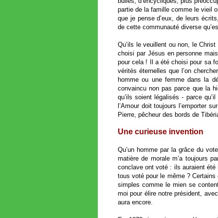
bulles, d’encycliques, plus préoccu
partie de la famille comme le vieil 
que je pense d’eux, de leurs écri
de cette communauté diverse qu’est
Qu’ils le veuillent ou non, le Chri
choisi par Jésus en personne mais 
pour cela ! Il a été choisi pour sa 
vérités éternelles que l’on cherch
homme ou une femme dans la détre
convaincu non pas parce que la hi
qu’ils soient légalisés - parce qu’
l’Amour doit toujours l’emporter s
Pierre, pêcheur des bords de Tibériad
Une curieuse invention
Qu’un homme par la grâce du vote de
matière de morale m’a toujours pa
conclave ont voté : ils auraient été 
tous voté pour le même ? Certains c
simples comme le mien se conten
moi pour élire notre président, avec 
aura encore.