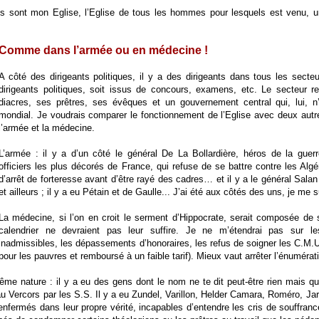
mis sont mon Eglise, l’Eglise de tous les hommes pour lesquels est venu,
Comme dans l’armée ou en médecine !
A côté des dirigeants politiques, il y a des dirigeants dans tous les secteu
dirigeants politiques, soit issus de concours, examens, etc. Le secteur 
diacres, ses prêtres, ses évêques et un gouvernement central qui, lui, n
mondial. Je voudrais comparer le fonctionnement de l’Eglise avec deux autres
l’armée et la médecine.
L’armée : il y a d’un côté le général De La Bollardière, héros de la gue
officiers les plus décorés de France, qui refuse de se battre contre les Alg
d’arrêt de forteresse avant d’être rayé des cadres… et il y a le général Salan 
et ailleurs ; il y a eu Pétain et de Gaulle... J’ai été aux côtés des uns, je me 
La médecine, si l’on en croit le serment d’Hippocrate, serait composée de
calendrier ne devraient pas leur suffire. Je ne m’étendrai pas sur le
inadmissibles, les dépassements d’honoraires, les refus de soigner les C.M.U
pour les pauvres et remboursé à un faible tarif). Mieux vaut arrêter l’énumérati
 même nature : il y a eu des gens dont le nom ne te dit peut-être rien mais qu
u Vercors par les S.S. Il y a eu Zundel, Varillon, Helder Camara, Roméro, Jarla
 enfermés dans leur propre vérité, incapables d’entendre les cris de souffran