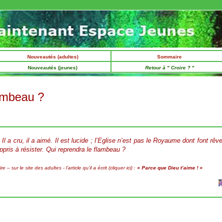
Nouveautés (adultes)
Sommaire
Nouveautés (jeunes)
Retour à " Croire ? "
lambeau ?
Il a cru, il a aimé. Il est lucide ; l’Eglise n’est pas le Royaume dont font rêv
ppris à résister. Qui reprendra le flambeau ?
– sur le site des adultes - l’article qu’il a écrit (cliquer ici) :
« Parce que Dieu t’aime ! »