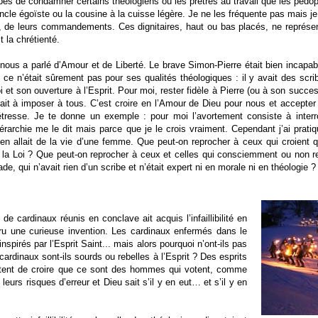
pés de condamner certains théologiens ou les prêtres au travail que les pédophi
oncle égoïste ou la cousine à la cuisse légère. Je ne les fréquente pas mais je
ts, de leurs commandements. Ces dignitaires, haut ou bas placés, ne représ
 la chrétienté.
st nous a parlé d’Amour et de Liberté. Le brave Simon-Pierre était bien incapab
ce n’était sûrement pas pour ses qualités théologiques : il y avait des scrib
foi et son ouverture à l’Esprit. Pour moi, rester fidèle à Pierre (ou à son succe
erait à imposer à tous. C’est croire en l’Amour de Dieu pour nous et accepter
sse. Je te donne un exemple : pour moi l’avortement consiste à interr
érarchie me le dit mais parce que je le crois vraiment. Cependant j’ai pra
il en allait de la vie d’une femme. Que peut-on reprocher à ceux qui croient
ur la Loi ? Que peut-on reprocher à ceux et celles qui consciemment ou non re
e, qui n’avait rien d’un scribe et n’était expert ni en morale ni en théologie ?
 cardinaux réunis en conclave ait acquis l’infaillibilité en
ru une curieuse invention. Les cardinaux enfermés dans le
inspirés par l’Esprit Saint... mais alors pourquoi n’ont-ils pas
ardinaux sont-ils sourds ou rebelles à l’Esprit ? Des esprits
tent de croire que ce sont des hommes qui votent, comme
leurs risques d’erreur et Dieu sait s’il y en eut… et s’il y en