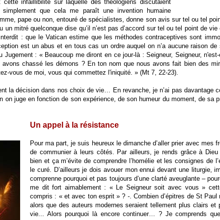
ette infaillibilité sur laquelle des théologiens discutaient
e simplement que cela me paraît une invention humaine
mme, pape ou non, entouré de spécialistes, donne son avis sur tel ou tel poi
u un mitré quelconque dise qu’il n’est pas d’accord sur tel ou tel point de vie
nterdit : que le Vatican estime que les méthodes contraceptives sont immora
eption est un abus et en tous cas un ordre auquel on n’a aucune raison de se 
u Jugement : « Beaucoup me diront en ce jour-là : Seigneur, Seigneur, n'e
avons chassé les démons ? En ton nom que nous avons fait bien des miracl
ez-vous de moi, vous qui commettez l'iniquité. » (Mt 7, 22-23).
vient la décision dans nos choix de vie… En revanche, je n’ai pas davantage
ien on juge en fonction de son expérience, de son humeur du moment, de sa prop
Un appel à la résistance
Pour ma part, je suis heureux le dimanche d’aller prier avec mes fr
de communier à leurs côtés. Par ailleurs, je rends grâce à Dieu
bien et ça m’évite de comprendre l’homélie et les consignes de l
le curé. D’ailleurs je dois avouer mon ennui devant une liturgie,
comprenne pourquoi et pas toujours d’une clarté aveuglante – pour
me dit fort aimablement : « Le Seigneur soit avec vous » cett
compris : « et avec ton esprit » ? -. Combien d’épitres de St Paul
alors que des auteurs modernes seraient tellement plus clairs e
vie... Alors pourquoi là encore continuer… ? Je comprends qu