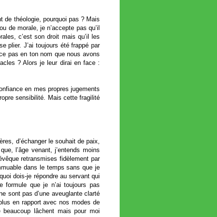
nt de théologie, pourquoi pas ? Mais
 ou de morale, je n’accepte pas qu’il
les, c’est son droit mais qu’il les
plier. J’ai toujours été frappé par
st-ce pas en ton nom que nous avons
es ? Alors je leur dirai en face :
 confiance en mes propres jugements
re sensibilité. Mais cette fragilité
ères, d’échanger le souhait de paix,
 que, l’âge venant, j’entends moins
’évêque retransmises fidèlement par
 immuable dans le temps sans que je
quoi dois-je répondre au servant qui
e formule que je n’ai toujours pas
 ne sont pas d’une aveuglante clarté
t plus en rapport avec nos modes de
e beaucoup lâchent mais pour moi