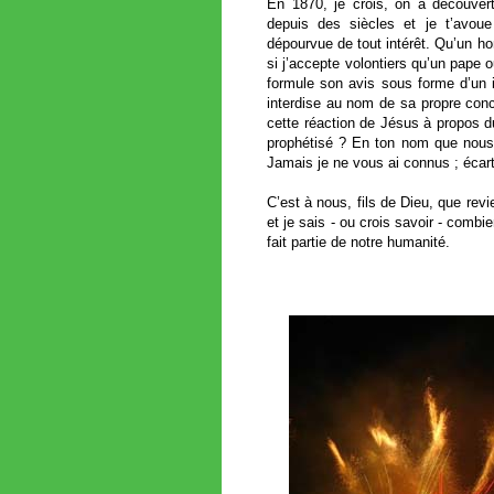
En 1870, je crois, on a découvert c
depuis des siècles et je t’avou
dépourvue de tout intérêt. Qu’un ho
si j’accepte volontiers qu’un pape o
formule son avis sous forme d’un i
interdise au nom de sa propre conc
cette réaction de Jésus à propos d
prophétisé ? En ton nom que nous 
Jamais je ne vous ai connus ; écart
C’est à nous, fils de Dieu, que re
et je sais - ou crois savoir - comb
fait partie de notre humanité.