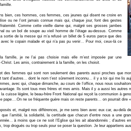
amille.
sens bien, ces hommes, ces femmes, ces jeunes qui disent ne croire en
Eglise ou ne l’ont jamais connue mais qui, chaque jour, font des gestes
e fraternité. Comme cette vieille dame qui, malgré ses grosses jambes
urnal ou un bol de soupe au vieil homme de l’étage au-dessus. Comme
la sortie de la messe qui m’a refusé un billet de 5 euros parce que des
er avec le copain malade et qui n’a pas pu venir… Pour moi, ceux-là ce
 la famille, je ne l’ai pas choisie mais elle m’est imposée par une
rist. Les amis, contrairement à la famille, on les choisit.
 et des femmes qui sont non seulement des parents aussi proches que m
et tant d’autres… dont le nom t’est sûrement inconnu… il y a toi qui me lis auj
mes, avec qui, chaque dimanche, au cours de l’office, nous nous souhaitons la
antage. Ils sont tous mes frères et mes amis. Mais il y a aussi les autres m
 la cuisse légère, le beau-frère Front National qui reçoit la communion à gen
e pape….On ne se fréquente guère mais on reste parents… on pourrait dire «
osés et, malgré nos différences, je me sens bien avec eux car, au-delà de 
e l’amitié, la solidarité, la certitude que chacun d’entre nous a une gran
donnée… à moins que ce ne soit l’Eglise qui les ait abandonnés ; d’autres e
x, trop drogués ou trop seuls pour se poser la question. Je leur appartiens a