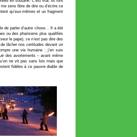
les en soutane. C’est vrai, ils font
 me sens libre de dire ou d’écrire ce
entent qu’eux-mêmes et un fragment
le de parler d’autre chose… Il a été
es ou des pharisiens plus qualifiés
sseur le pape), ce n’est pas dire des
 de lâcher nos certitudes devant un
ompre une vie humaine ; j’en suis
tiqué des avortements – avant même
 qu’on ne vit pas sans lois mais que
stent fidèles à ce pauvre diable de