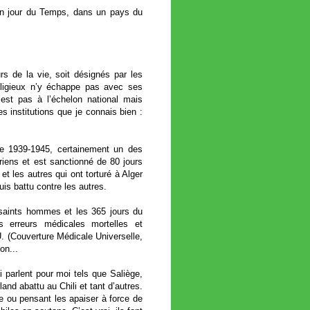
 un jour du Temps, dans un pays du
rs de la vie, soit désignés par les
religieux n’y échappe pas avec ses
’est pas à l’échelon national mais
 institutions que je connais bien :
rre 1939-1945, certainement un des
ériens et est sanctionné de 80 jours
et les autres qui ont torturé à Alger
suis battu contre les autres.
 saints hommes et les 365 jours du
s erreurs médicales mortelles et
. (Couverture Médicale Universelle,
on...
i parlent pour moi tels que Saliège,
nd abattu au Chili et tant d’autres.
ce ou pensant les apaiser à force de