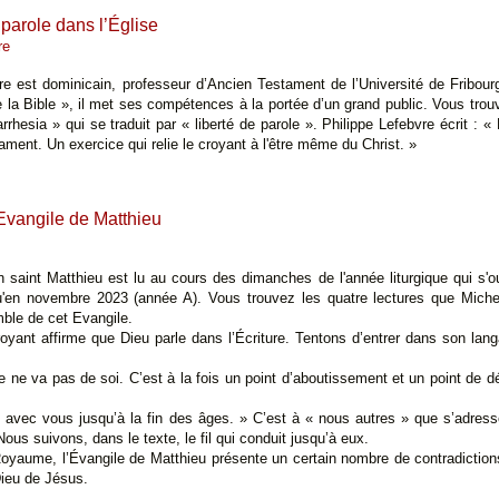
 parole dans l’Église
re
re est dominicain, professeur d’Ancien Testament de l’Université de Fribou
 la Bible », il met ses compétences à la portée d’un grand public. Vous trouve
rhesia » qui se traduit par « liberté de parole ». Philippe Lefebvre écrit : « 
ment. Un exercice qui relie le croyant à l'être même du Christ. »
'Evangile de Matthieu
n saint Matthieu est lu au cours des dimanches de l'année liturgique qui s'
qu'en novembre 2023 (année A). Vous trouvez les quatre lectures que Miche
mble de cet Evangile.
oyant affirme que Dieu parle dans l’Écriture. Tentons d’entrer dans son lan
re ne va pas de soi. C’est à la fois un point d’aboutissement et un point de d
s avec vous jusqu’à la fin des âges. » C’est à « nous autres » que s’adres
ous suivons, dans le texte, le fil qui conduit jusqu’à eux.
yaume, l’Évangile de Matthieu présente un certain nombre de contradictions
Dieu de Jésus.