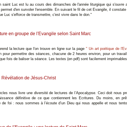
n saint Luc est lu au cours des dimanches de l'année liturgique qui s'ouvre
permet d'en survoler l'ensemble. En suivant le fil de cet Evangile, il consta
 Luc s'efforce de transmettre, c'est vivre dans le don."
ture en groupe de l'Evangile selon Saint Marc
rend la lecture que l'on trouve en ligne sur la page
" Un art poétique de l'Ev
n pour permettre des séances, chacune de 2 heures environ, pour un travail
ue fois de baliser la séance. Les textes (en pdf) sont facilement imprimables
 Révélation de Jésus-Christ
ècles nous livre une diversité de lectures de l’Apocalypse. Ceci doit nous pr
ssance définitive de ce que contiennent les Ecritures. Du moins, en prêta
e de foi : nous sommes à l’écoute d’un Dieu qui nous appelle et nous tento