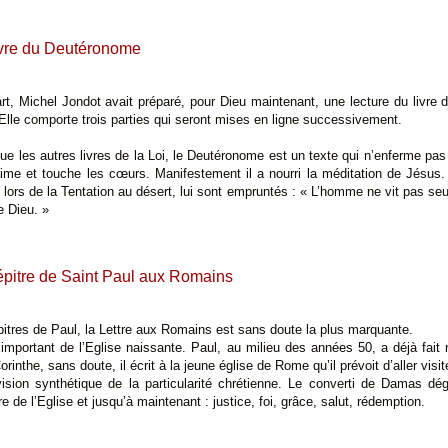
ivre du Deutéronome
rt, Michel Jondot avait préparé, pour Dieu maintenant, une lecture du livr
Elle comporte trois parties qui seront mises en ligne successivement.
que les autres livres de la Loi, le Deutéronome est un texte qui n’enferme pa
i aime et touche les cœurs. Manifestement il a nourri la méditation de Jésus. 
lors de la Tentation au désert, lui sont empruntés : « L’homme ne vit pas se
e Dieu. »
'épitre de Saint Paul aux Romains
pitres de Paul, la Lettre aux Romains est sans doute la plus marquante.
important de l’Eglise naissante. Paul, au milieu des années 50, a déjà fait
nthe, sans doute, il écrit à la jeune église de Rome qu’il prévoit d’aller visite
 vision synthétique de la particularité chrétienne. Le converti de Damas d
ire de l’Eglise et jusqu’à maintenant : justice, foi, grâce, salut, rédemption.