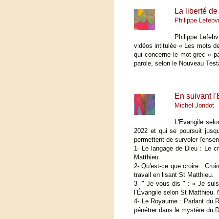
La liberté de
Philippe Lefebv
Philippe Lefebv
vidéos intitulée « Les mots de
qui concerne le mot grec « par
parole, selon le Nouveau Testa
En suivant l
Michel Jondot
L'Evangile selo
2022 et qui se poursuit jus
permettent de survoler l'ense
1- Le langage de Dieu : Le cr
Matthieu.
2- Qu'est-ce que croire : Croi
travail en lisant St Matthieu.
3- " Je vous dis " : « Je sui
l’Évangile selon St Matthieu. N
4- Le Royaume : Parlant du Ro
pénétrer dans le mystère du 