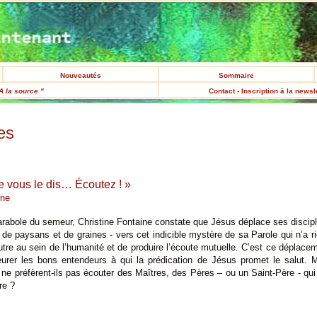
Nouveautés
Sommaire
A la source "
Contact - Inscription à la newsl
es
je vous le dis… Écoutez ! »
ine
parabole du semeur, Christine Fontaine constate que Jésus déplace ses discipl
 de paysans et de graines - vers cet indicible mystère de sa Parole qui n’a rie
utre au sein de l’humanité et de produire l’écoute mutuelle. C’est ce déplace
rer les bons entendeurs à qui la prédication de Jésus promet le salut. M
e préfèrent-ils pas écouter des Maîtres, des Pères – ou un Saint-Père - qui s
re ?