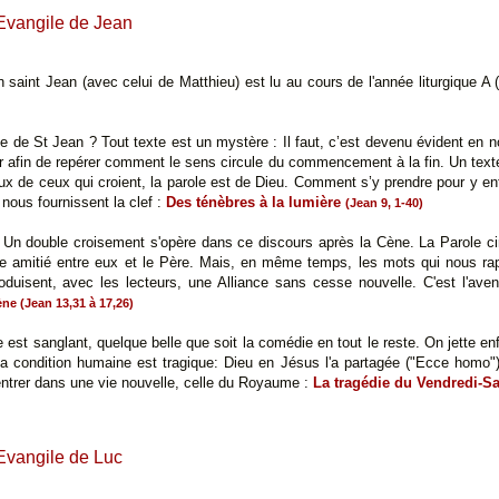
'Evangile de Jean
n saint Jean (avec celui de Matthieu) est lu au cours de l'année liturgique A
e de St Jean ? Tout texte est un mystère : Il faut, c’est devenu évident en no
er afin de repérer comment le sens circule du commencement à la fin. Un texte
ux de ceux qui croient, la parole est de Dieu. Comment s’y prendre pour y e
ous fournissent la clef :
Des ténèbres à la lumière
(Jean 9, 1-40)
: Un double croisement s'opère dans ce discours après la Cène. La Parole ci
orte amitié entre eux et le Père. Mais, en même temps, les mots qui nous rap
oduisent, avec les lecteurs, une Alliance sans cesse nouvelle. C'est l'aven
ne (Jean 13,31 à 17,26)
 est sanglant, quelque belle que soit la comédie en tout le reste. On jette enfi
La condition humaine est tragique: Dieu en Jésus l'a partagée ("Ecce homo")
t entrer dans une vie nouvelle, celle du Royaume :
La tragédie du Vendredi-S
'Evangile de Luc