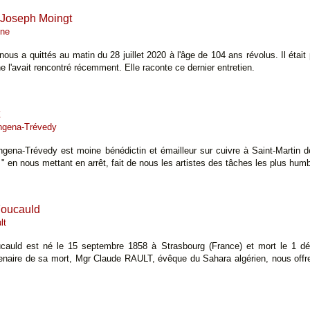
Joseph Moingt
ine
ous a quittés au matin du 28 juillet 2020 à l'âge de 104 ans révolus. Il étai
ne l'avait rencontré récemment. Elle raconte ce dernier entretien.
ngena-Trévedy
gena-Trévedy est moine bénédictin et émailleur sur cuivre à Saint-Martin d
" en nous mettant en arrêt, fait de nous les artistes des tâches les plus humb
Foucauld
lt
cauld est né le 15 septembre 1858 à Strasbourg (France) et mort le 1 
tenaire de sa mort, Mgr Claude RAULT, évêque du Sahara algérien, nous offre