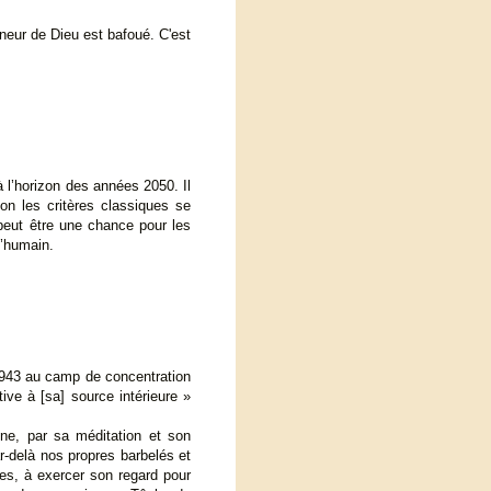
nneur de Dieu est bafoué. C'est
à l’horizon des années 2050. Il
on les critères classiques se
peut être une chance pour les
l’humain.
1943 au camp de concentration
tive à [sa] source intérieure »
ne, par sa méditation et son
r-delà nos propres barbelés et
ces, à exercer son regard pour