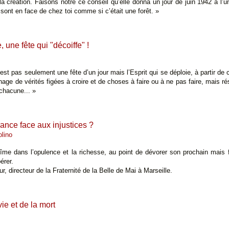
 la création. Faisons nôtre ce conseil qu’elle donna un jour de juin 1942 à l
i sont en face de chez toi comme si c’était une forêt. »
 une fête qui "décoiffe" !
st pas seulement une fête d’un jour mais l’Esprit qui se déploie, à partir de ce
chage de vérités figées à croire et de choses à faire ou à ne pas faire, mais 
chacune... »
ance face aux injustices ?
olino
îme dans l’opulence et la richesse, au point de dévorer son prochain mais 
érer.
ur, directeur de la Fraternité de la Belle de Mai à Marseille.
vie et de la mort