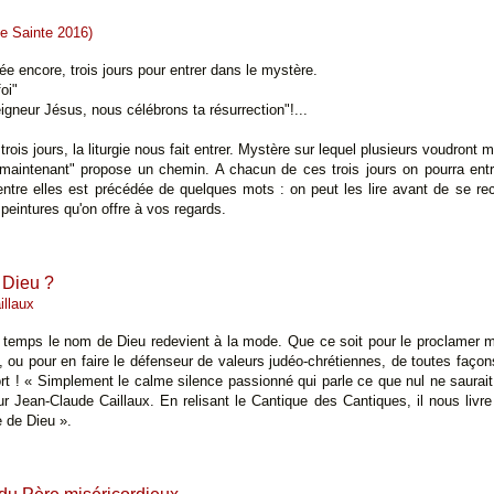
e Sainte 2016)
ée encore, trois jours pour entrer dans le mystère.
oi"
gneur Jésus, nous célébrons ta résurrection"!...
ois jours, la liturgie nous fait entrer. Mystère sur lequel plusieurs voudront m
 maintenant" propose un chemin. A chacun de ces trois jours on pourra entr
ntre elles est précédée de quelques mots : on peut les lire avant de se rec
 peintures qu'on offre à vos regards.
 Dieu ?
illaux
 temps le nom de Dieu redevient à la mode. Que ce soit pour le proclamer m
ou pour en faire le défenseur de valeurs judéo-chrétiennes, de toutes faço
rt ! « Simplement le calme silence passionné qui parle ce que nul ne saurait in
r Jean-Claude Caillaux. En relisant le Cantique des Cantiques, il nous livr
e de Dieu ».