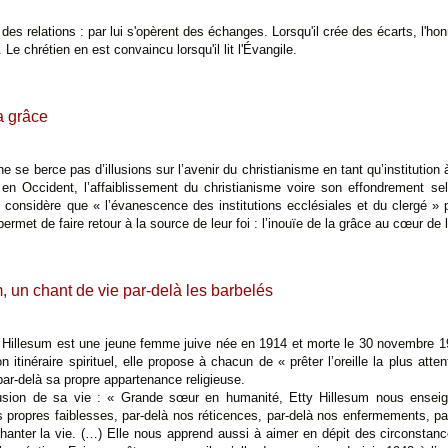
des relations : par lui s'opèrent des échanges. Lorsqu'il crée des écarts, l'ho
e chrétien en est convaincu lorsqu'il lit l'Évangile.
a grâce
 se berce pas d’illusions sur l’avenir du christianisme en tant qu’institution 
 en Occident, l’affaiblissement du christianisme voire son effondrement sel
 considère que « l’évanescence des institutions ecclésiales et du clergé » 
permet de faire retour à la source de leur foi : l’inouïe de la grâce au cœur de 
, un chant de vie par-delà les barbelés
» Hillesum est une jeune femme juive née en 1914 et morte le 30 novembre 
 itinéraire spirituel, elle propose à chacun de « prêter l’oreille la plus atten
 par-delà sa propre appartenance religieuse.
clusion de sa vie : « Grande sœur en humanité, Etty Hillesum nous enseig
 propres faiblesses, par-delà nos réticences, par-delà nos enfermements, pa
chanter la vie. (…) Elle nous apprend aussi à aimer en dépit des circonstan