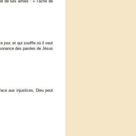
’une de ses amies : « Tâche de
 jour, et qui souffle où il veut
résonance des paroles de Jésus
face aux injustices, Dieu peut