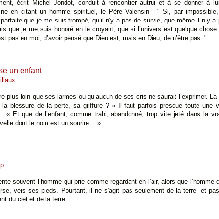
ent, écrit Michel Jondot, conduit à rencontrer autrui et à se donner à lui
ine en citant un homme spirituel, le Père Valensin : " Si, par impossible,
arfaite que je me suis trompé, qu’il n’y a pas de survie, que même il n’y a p
rais que je me suis honoré en le croyant, que si l’univers est quelque chose d
n’est pas en moi, d’avoir pensé que Dieu est, mais en Dieu, de n’être pas. "
se un enfant
illaux
re plus loin que ses larmes ou qu’aucun de ses cris ne saurait l’exprimer. La
la blessure de la perte, sa griffure ? » Il faut parfois presque toute une v
… « Et que de l’enfant, comme trahi, abandonné, trop vite jeté dans la vra
uvelle dont le nom est un sourire… »
mp
nte souvent l’homme qui prie comme regardant en l’air, alors que l’homme de
rse, vers ses pieds. Pourtant, il ne s’agit pas seulement de la terre, et pas 
nt du ciel et de la terre.