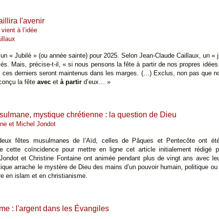
illira l'avenir
 vient à l’idée
illaux
n « Jubilé » (ou année sainte) pour 2025. Selon Jean-Claude Caillaux, un «
iés. Mais, précise-t-il, « si nous pensons la fête à partir de nos propres idée
s, ces derniers seront maintenus dans les marges. (…) Exclus, non pas que n
conçu la fête
avec
et
à partir
d’eux… »
ulmane, mystique chrétienne : la question de Dieu
ine et Michel Jondot
deux fêtes musulmanes de l’Aïd, celles de Pâques et Pentecôte ont été
de cette coïncidence pour mettre en ligne cet article initialement rédigé 
Jondot et Christine Fontaine ont animée pendant plus de vingt ans avec le
que arrache le mystère de Dieu des mains d’un pouvoir humain, politique ou l
 en islam et en christianisme.
me : l'argent dans les Évangiles