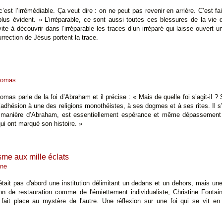
 c’est l’irrémédiable. Ça veut dire : on ne peut pas revenir en arrière. C’est fa
plus évident. » L’irréparable, ce sont aussi toutes ces blessures de la vie
ite à découvrir dans l’irréparable les traces d’un irréparé qui laisse ouvert u
urrection de Jésus portent la trace.
homas
as parle de la foi d’Abraham et il précise : « Mais de quelle foi s’agit-il ? S
l’adhésion à une des religions monothéistes, à ses dogmes et à ses rites. Il s’
à la manière d’Abraham, est essentiellement espérance et même dépassement 
i ont marqué son histoire. »
sme aux mille éclats
ine
n'était pas d'abord une institution délimitant un dedans et un dehors, mais
ion de restauration comme de l'émiettement individualiste, Christine Fontai
 fait place au mystère de l'autre. Une réflexion sur une foi qui se vit 