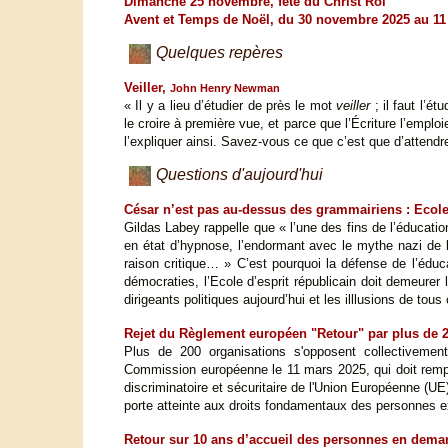
Dimanche 25 novembre, fête du Christ Roi
Avent et Temps de Noël, du 30 novembre 2025 au 11 
Quelques repères
Veiller,
John Henry Newman
« Il y a lieu d’étudier de près le mot
veiller
; il faut l’é
le croire à première vue, et parce que l’Écriture l’emplo
l’expliquer ainsi. Savez-vous ce que c’est que d’attendre 
Questions d'aujourd'hui
César n’est pas au-dessus des grammairiens : Ecole
Gildas Labey rappelle que « l’une des fins de l’éducation
en état d’hypnose, l’endormant avec le mythe nazi de la
raison critique… » C’est pourquoi la défense de l’éduc
démocraties, l’Ecole d’esprit républicain doit demeurer
dirigeants politiques aujourd’hui et les illlusions de to
Rejet du Règlement européen "Retour" par plus de 
Plus de 200 organisations s'opposent collectivemen
Commission européenne le 11 mars 2025, qui doit rempla
discriminatoire et sécuritaire de l'Union Européenne (UE
porte atteinte aux droits fondamentaux des personnes e
Retour sur 10 ans d’accueil des personnes en dema