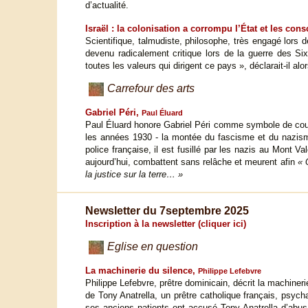
d’actualité.
Israël : la colonisation a corrompu l’État et les con
Scientifique, talmudiste, philosophe, très engagé lors de
devenu radicalement critique lors de la guerre des S
toutes les valeurs qui dirigent ce pays », déclarait-il alor
Carrefour des arts
Gabriel Péri,
Paul Éluard
Paul Éluard honore Gabriel Péri comme symbole de courag
les années 1930 - la montée du fascisme et du nazisme 
police française, il est fusillé par les nazis au Mont
aujourd’hui, combattent sans relâche et meurent afin
« 
la justice sur la terre… »
Newsletter du 7septembre 2025
Inscription à la newsletter (cliquer ici)
Eglise en question
La machinerie du silence,
Philippe Lefebvre
Philippe Lefebvre, prêtre dominicain, décrit la machinerie 
de Tony Anatrella, un prêtre catholique français, psyc
ses anciens patients ont accusé Tony Anatrella d’abu