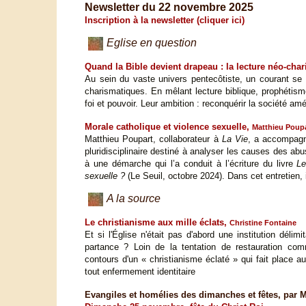
Newsletter du 22 novembre 2025
Inscription à la newsletter (cliquer ici)
Eglise en question
Quand la Bible devient drapeau : la lecture néo-char
Au sein du vaste univers pentecôtiste, un courant se d
charismatiques. En mêlant lecture biblique, prophétism
foi et pouvoir. Leur ambition : reconquérir la société a
Morale catholique et violence sexuelle,
Matthieu Poup
Matthieu Poupart, collaborateur à
La Vie
, a accompagné
pluridisciplinaire destiné à analyser les causes des abus
à une démarche qui l’a conduit à l’écriture du livre
Le 
sexuelle ?
(Le Seuil, octobre 2024). Dans cet entretien, 
A la source
Le christianisme aux mille éclats,
Christine Fontaine
Et si l'Église n'était pas d'abord une institution dé
partance ? Loin de la tentation de restauration comm
contours d'un « christianisme éclaté » qui fait place a
tout enfermement identitaire
Evangiles et homélies des dimanches et fêtes, par M