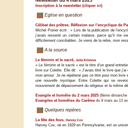
Newsletter du 4 mars 2025
Inscription à la newsletter (cliquer ici)
Eglise en question
Célibat des prêtres. Réflexion sur l’encyclique de P
Michel Poirier écrit : « Lors de la publication de l’ency
j’avais ressenti un certain malaise, parce qu’il me s
difficilement conciliables. Je viens de la relire, mon re
A la source
Le féminin et le sacré,
Julia Kristeva
« Le féminin et le sacré » est le titre d’un grand entret
livre sur Colette. Elle dit : « J’avais titré le livre que j
mon amour.
Je ne répéterai pas ce titre pour mon livre 
une nouvelle mystique
. Entre Colette qui se reven
mouvement de dépassement du religieux et la même dé
Evangile et homélie du 2 mars 2025
(8ème dimanche 
Evangiles et homélies du Carême
du 9 mars au 13 avr
Quelques repères
La fête des fous,
Harvey Cox
Harvey Cox, né en 1929 en Pennsylvanie, est un universi