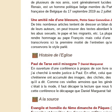
de plusieurs de nos amis, sont généralement lucides
Renaix, est un homme politique belge membre du Parti
française de Belgique du 17 septembre 2019 au 2 juillet
Une amitié née d'une blessure,
Petite Sœur Geneviève-J
De très nombreux articles tentent de dresser un bilan d
de leurs auteurs, on peut trouver des textes abordant le 
les abus sexuels, le pape et les migrants, etc. La plu
rendre hommage au pape François mais celui d’une 
transcrivons ici la première moitié de l’entretien q
conservons le style parlé.
Histoire de l'Eglise
Paul de Tarse est-il misogyne ?
Daniel Marguerat
En ouverture d’une conférence à propos de son livre 
j’ai cherché à rendre justice à Paul. En effet, celui q
chrétienne ont accumulé des images, des clichés, des c
qu’il a dit. Comme ces vieilles armoires que les gén
c’était à la mode, il faut décaper la lecture que nous
cette conférence le décapage que Daniel Marguerat fa
A la source
Evangile et homélie du 4ème dimanche de Pâques
(