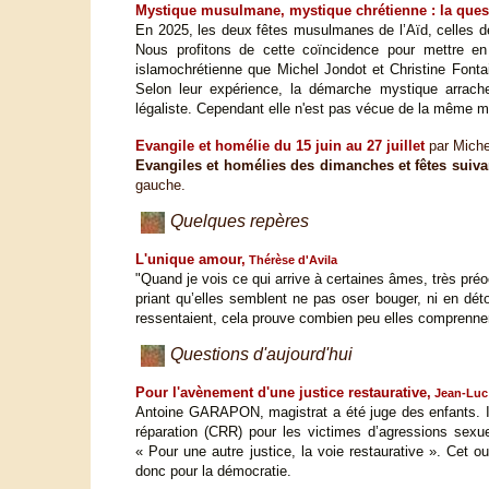
Mystique musulmane, mystique chrétienne : la quest
En 2025, les deux fêtes musulmanes de l’Aïd, celles de
Nous profitons de cette coïncidence pour mettre en l
islamochrétienne que Michel Jondot et Christine Font
Selon leur expérience, la démarche mystique arrach
légaliste. Cependant elle n'est pas vécue de la même ma
Evangile et homélie du 15 juin au 27 juillet
par Miche
Evangiles et homélies des dimanches et fêtes suiva
gauche.
Quelques repères
L'unique amour,
Thérèse d'Avila
"Quand je vois ce qui arrive à certaines âmes, très pré
priant qu’elles semblent ne pas oser bouger, ni en déto
ressentaient, cela prouve combien peu elles comprennen
Questions d'aujourd'hui
Pour l'avènement d'une justice restaurative,
Jean-Luc 
Antoine GARAPON, magistrat a été juge des enfants. I
réparation (CRR) pour les victimes d’agressions sexue
« Pour une autre justice, la voie restaurative ». Cet o
donc pour la démocratie.